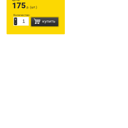
175
р. (шт.)
Количество:
купить