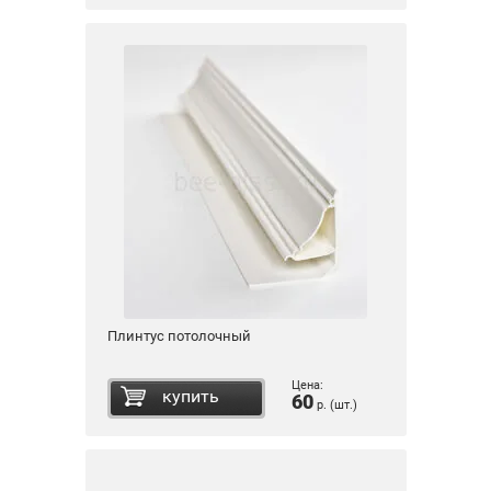
Плинтус потолочный
Цена:
купить
60
р. (шт.)