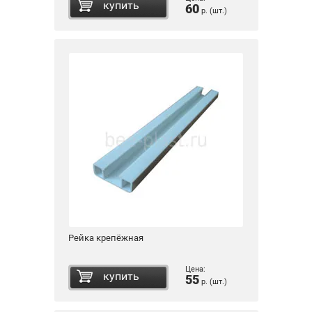
купить
60
р. (шт.)
Рейка крепёжная
Цена:
купить
55
р. (шт.)