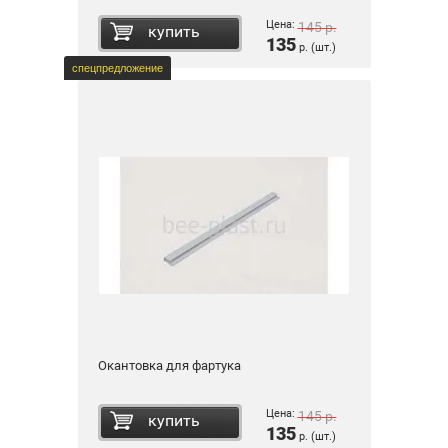
Цена:
145
р.
купить
135
р. (шт.)
спецпредложение
Окантовка для фартука
Цена:
145
р.
купить
135
р. (шт.)